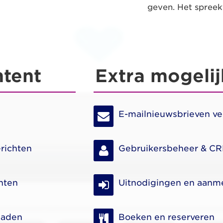
geven. Het spreek
tent
Extra mogeli
E-mailnieuwsbrieven ve
richten
Gebruikers
beheer & C
nten
Uitnodigingen en aanm
laden
Boeken en reserveren