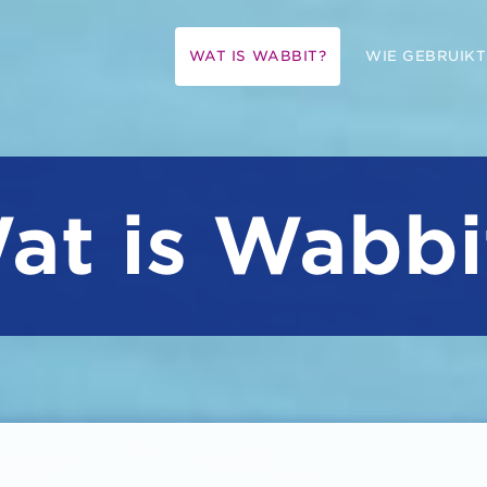
WAT IS WABBIT?
WIE GEBRUIKT
at is Wabbi