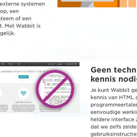
 externe systemen
op, een
steem of een
. Met Wabbit is
elijk.
Geen techn
kennis nod
Je kunt Wabbit g
kennis van HTML o
programmeertalen
eenvoudige werki
heldere interface
dat we zelfs zeld
gebruiksinstructi