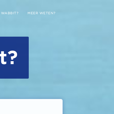
 WABBIT?
MEER WETEN?
t?