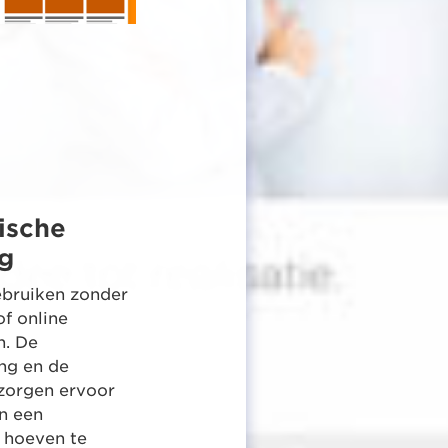
ische
ig
ebruiken zonder
f online
. De
ng en de
 zorgen ervoor
en een
e hoeven te