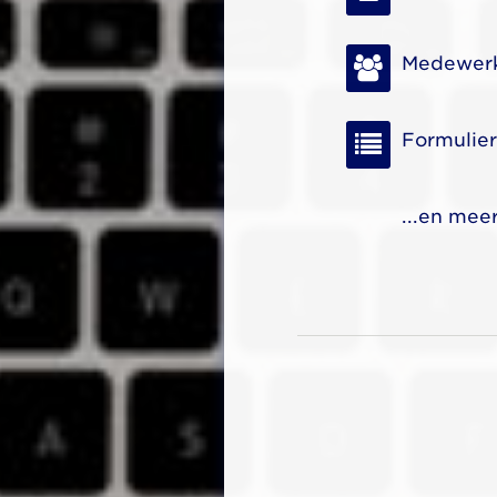
Medewer
Formulie
...en mee