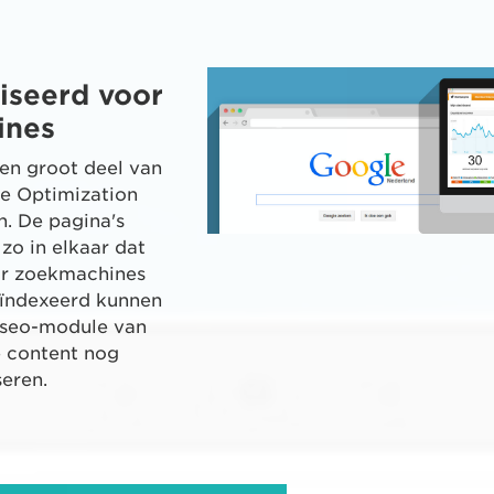
iseerd voor
ines
en groot deel van
e Optimization
n. De pagina's
 zo in elkaar dat
or zoekmachines
eïndexeerd kunnen
 seo-module van
e content nog
seren.