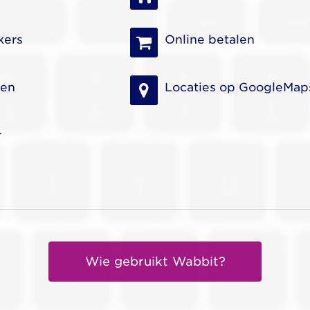
kers
Online betalen
ren
Locaties op GoogleMap
r
Wie gebruikt Wabbit?