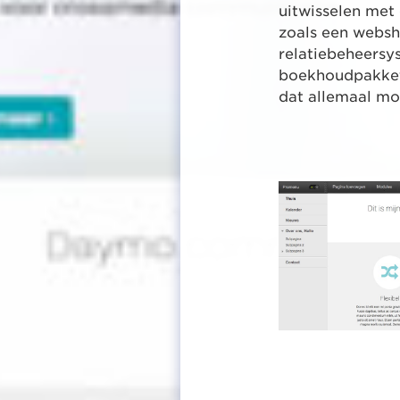
uitwisselen met
zoals een websh
relatiebeheersy
boekhoudpakket
dat allemaal mog