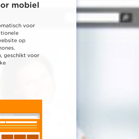
oor mobiel
omatisch voor
tionele
website op
hones.
, geschikt voor
lke