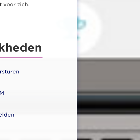
t voor zich.
jkheden
rsturen
RM
elden