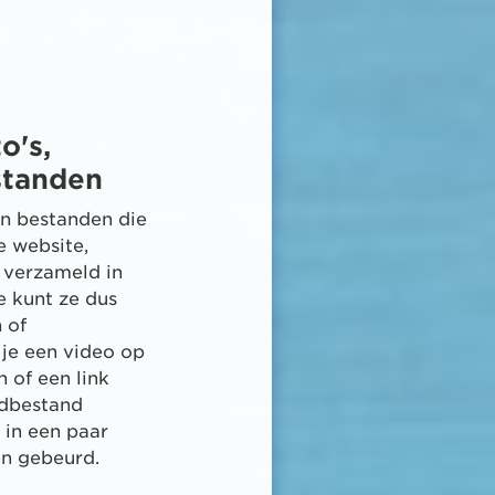
o's,
standen
n bestanden die
e website,
 verzameld in
e kunt ze dus
 of
 je een video op
 of een link
dbestand
 in een paar
en gebeurd.